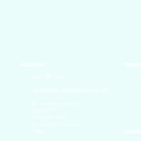
Háblenos
Sígan
+56 9 3957 1199
corporacion.municipal@gmail.com
Av. Calera de Tango s/n
Paradero 7
Calera de Tango
Región Metropolitana
Acces
Chile