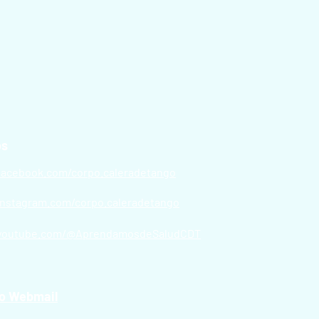
os
facebook.com/corpo.caleradetango
instagram.com/corpo.caleradetango
youtube.com/@AprendamosdeSaludCDT
o Webmail