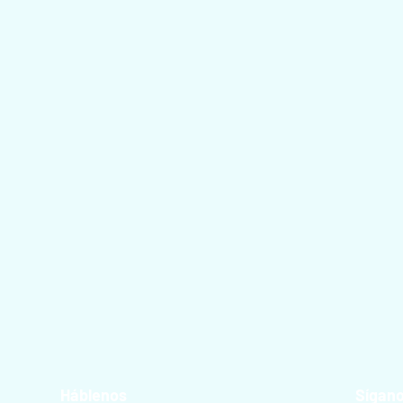
Háblenos
Sígan