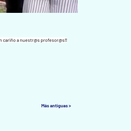
on cariño a nuestr@s profesor@s‼️
Más antiguas >