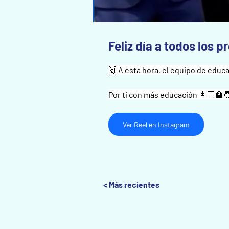
Feliz día a todos los p
🙌 A esta hora, el equipo de educ
Por ti con más educación 👩🏻‍🏫
Ver Reel en Instagram
< Más recientes